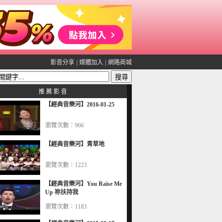
影音分享
|
媒體加入
|
網路商城
推 薦 影 音
【經典音樂河】2016-01-25
瀏覽次數：966
【經典音樂河】青草地
瀏覽次數：1223
【經典音樂河】You Raise Me
Up 祢扶持我
瀏覽次數：1183