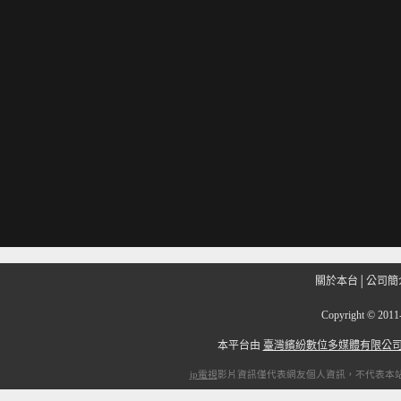
關於本台
│
公司簡
Copyright
©
201
本平台由
臺灣繽紛數位多媒體有限公
ip電視
影片資訊僅代表網友個人資訊，不代表本