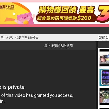
書小木屋】4/3起下午4:30播出
馬上按讚加入粉絲團