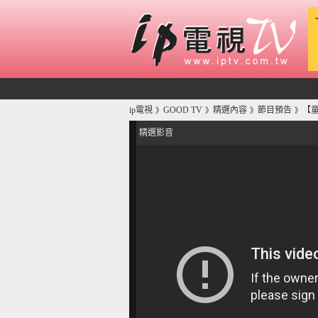
ip電視
GOOD TV
精選內容
節目預告
【童
》
》
》
》
精選影音