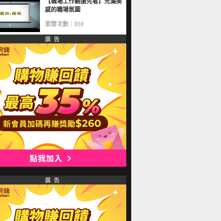
【職場工作觀搶先看】充滿美
感的職場氛圍
瀏覽次數：818
廣 告
廣 告