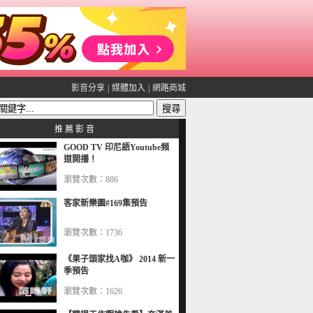
影音分享
|
媒體加入
|
網路商城
推 薦 影 音
GOOD TV 印尼語Youtube頻
道開播！
瀏覽次數：886
客家新樂園#169集預告
瀏覽次數：1736
《果子頭家找A咖》 2014 新一
季預告
瀏覽次數：1626