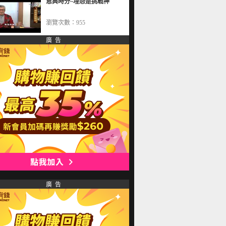
恩典時分~埋怨是挑戰神
瀏覽次數：955
廣 告
廣 告