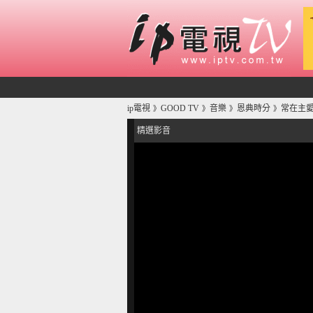
ip電視
GOOD TV
音樂
恩典時分
常在主愛
》
》
》
》
精選影音