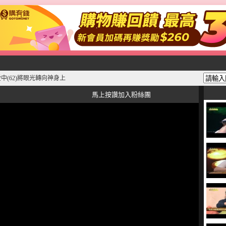
中(62)將眼光轉向神身上
馬上按讚加入粉絲團