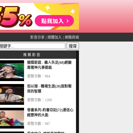
影音分享
|
媒體加入
|
網路商城
推 薦 影 音
婚姻家庭 - 義人失足(68)經驗
靠著神凡事都能
瀏覽次數：984
但以理 - 職場生涯(20)面對衝
突的智慧
瀏覽次數：1260
卷書系列-約書亞記(72)憑信心
經歷神的大能
瀏覽次數：987