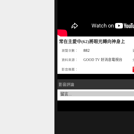
常在主愛中(62)將眼光轉向神身上
882
瀏覽次數：
GOOD TV 好消息電視台
資料來源：
影音推薦：
影音評論