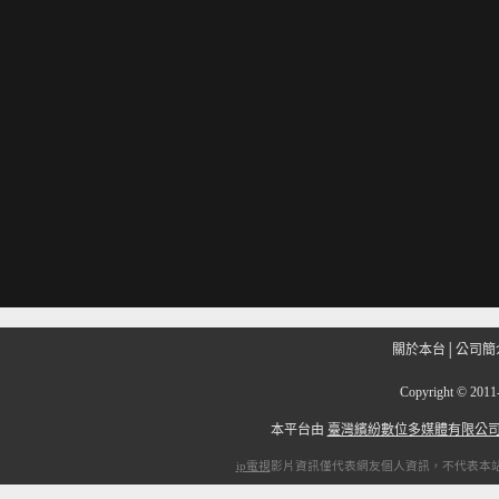
關於本台
│
公司簡
Copyright
©
201
本平台由
臺灣繽紛數位多媒體有限公
ip電視
影片資訊僅代表網友個人資訊，不代表本