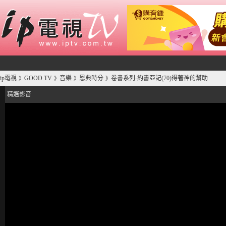
ip電視
GOOD TV
音樂
恩典時分
卷書系列-約書亞記(70)得著神的幫助
》
》
》
》
精選影音