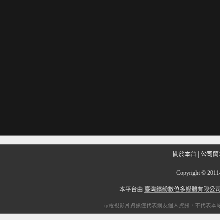
關於本台
│
公司簡
Copyright
©
201
本平台由
臺灣繽紛數位多媒體有限公
ip電視
影片資訊僅代表網友個人資訊，不代表本