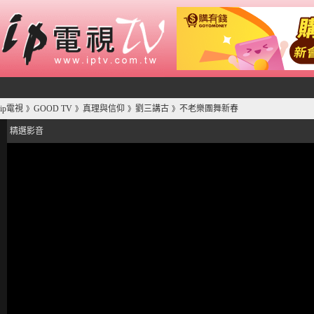
ip電視
GOOD TV
真理與信仰
劉三講古
不老樂團舞新春
》
》
》
》
精選影音