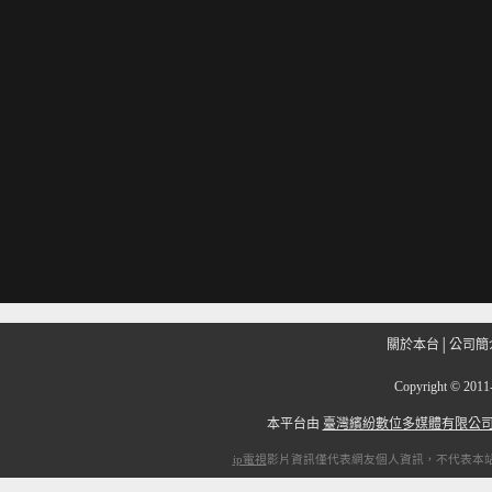
關於本台
│
公司簡
Copyright
©
201
本平台由
臺灣繽紛數位多媒體有限公
ip電視
影片資訊僅代表網友個人資訊，不代表本