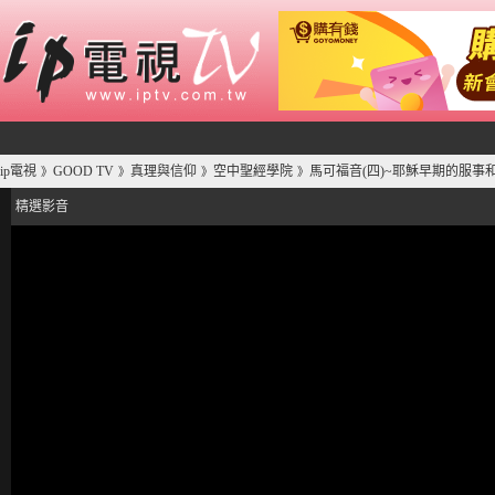
ip電視
GOOD TV
真理與信仰
空中聖經學院
馬可福音(四)~耶穌早期的服事和
》
》
》
》
精選影音