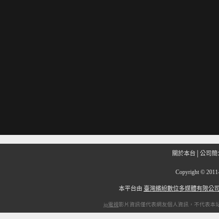
關於本台
│
公司簡
Copyright
©
201
本平台由
臺灣繽紛數位多媒體有限公
ip電視
影片資訊僅代表網友個人資訊，不代表本