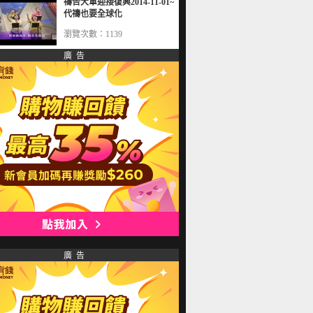
禱告大軍迎接復興2014-11-01~
代禱也要全球化
瀏覽次數：1139
廣 告
廣 告