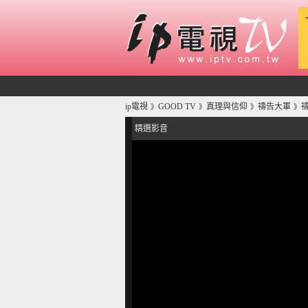
ip電視
GOOD TV
真理與信仰
禱告大軍
禱
》
》
》
》
精選影音