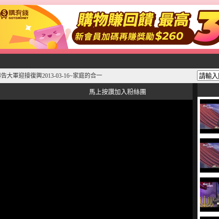
告大軍迎接復興2013-03-16~家庭的合一
馬上按讚加入粉絲團