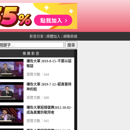
影音分享
|
媒體加入
|
網路商城
推 薦 影 音
禱告大軍 2019-8-15~不要以惡
報惡
瀏覽次數：644
禱告大軍 2019-7-12~認真看待
神的話
瀏覽次數：688
禱告大軍迎接復興2012-10-02~
成為真實的敬拜者
瀏覽次數：941