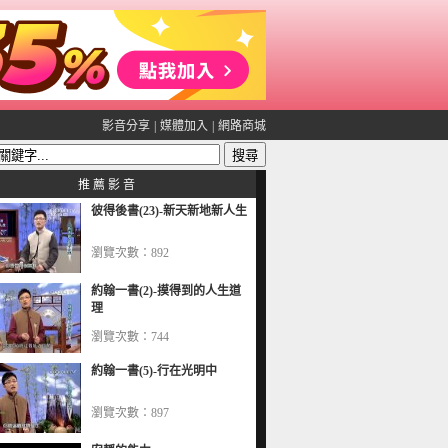
影音分享
|
媒體加入
|
網路商城
推 薦 影 音
彼得後書(23)-新天新地新人生
瀏覽次數：892
約翰一書(2)-摸得到的人生道
理
瀏覽次數：744
約翰一書(5)-行在光明中
瀏覽次數：897