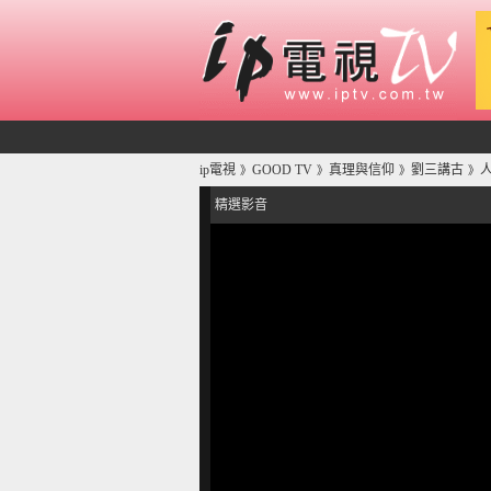
ip電視
GOOD TV
真理與信仰
劉三講古
》
》
》
》
精選影音