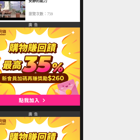
安靜的能力
瀏覽次數：759
廣 告
廣 告