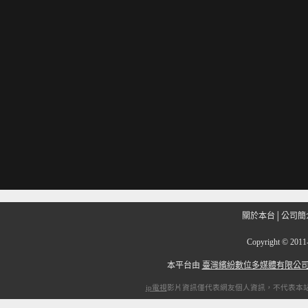
關於本台
│
公司簡
Copyright
©
201
本平台由
臺灣繽紛數位多媒體有限公
ip電視
影片資訊僅代表網友個人資訊，不代表本