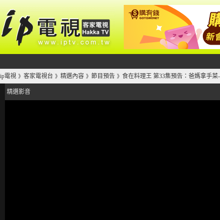
ip電視
客家電視台
精選內容
節目預告
食在料理王 第33集預告：爸媽拿手菜
》
》
》
》
精選影音