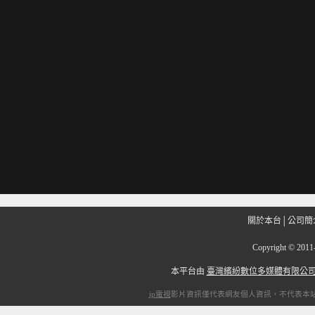
關於本台
│
公司簡
Copyright
©
201
本平台由
臺灣繽紛數位多媒體有限公
ip電視
影片資訊僅代表網友個人資訊，不代表本