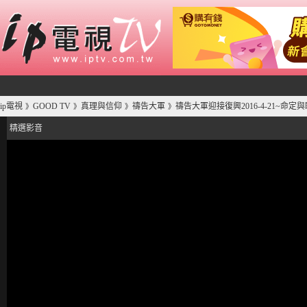
ip電視
GOOD TV
真理與信仰
禱告大軍
禱告大軍迎接復興2016-4-21~命定
》
》
》
》
精選影音