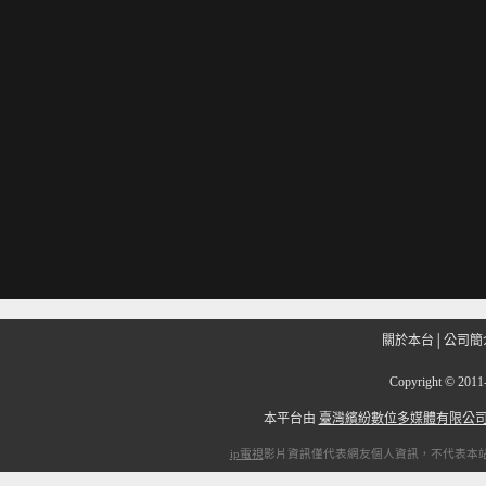
關於本台
│
公司簡
Copyright
©
201
本平台由
臺灣繽紛數位多媒體有限公
ip電視
影片資訊僅代表網友個人資訊，不代表本