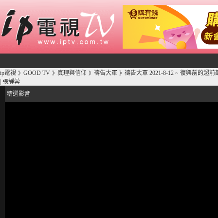
ip電視
GOOD TV
真理與信仰
禱告大軍
禱告大軍 2021-8-12 ~ 復興
》
》
》
》
| 張靜蓉
精選影音