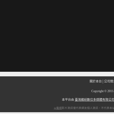
關於本台
│
公司簡
Copyright
©
201
本平台由
臺灣繽紛數位多媒體有限公
ip電視
影片資訊僅代表網友個人資訊，不代表本