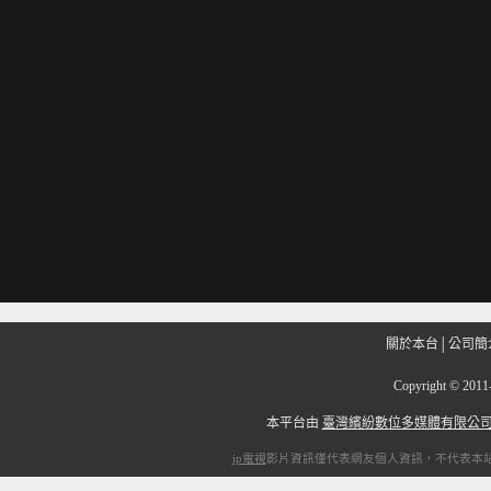
關於本台
│
公司簡
Copyright
©
201
本平台由
臺灣繽紛數位多媒體有限公
ip電視
影片資訊僅代表網友個人資訊，不代表本