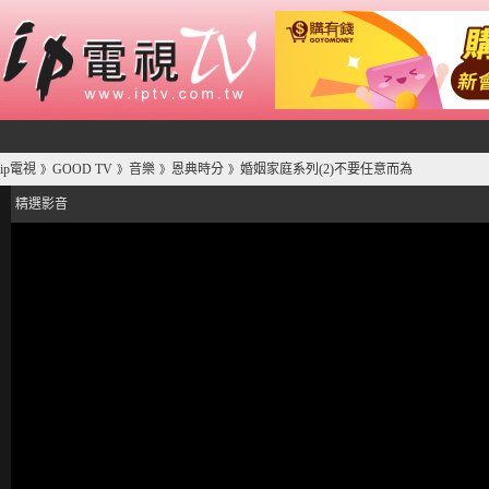
ip電視
GOOD TV
音樂
恩典時分
婚姻家庭系列(2)不要任意而為
》
》
》
》
精選影音