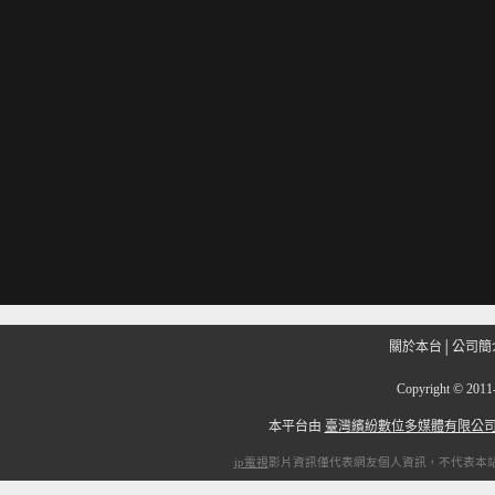
關於本台
│
公司簡
Copyright
©
201
本平台由
臺灣繽紛數位多媒體有限公
ip電視
影片資訊僅代表網友個人資訊，不代表本