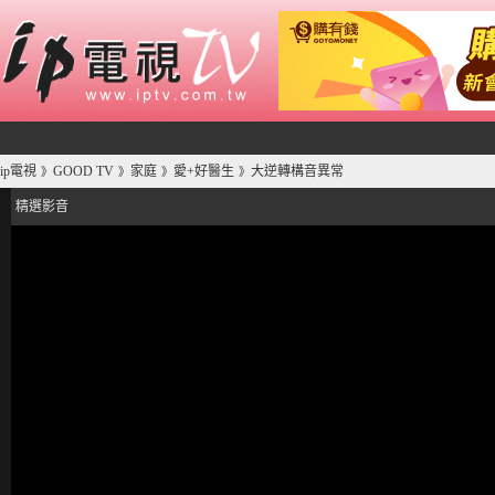
ip電視
GOOD TV
家庭
愛+好醫生
大逆轉構音異常
》
》
》
》
精選影音