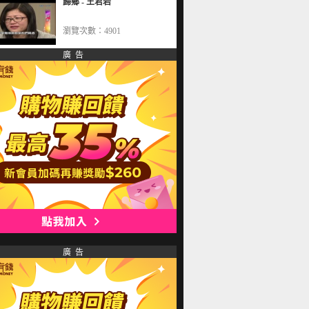
歸鄉 - 王君岩
瀏覽次數：4901
廣 告
廣 告