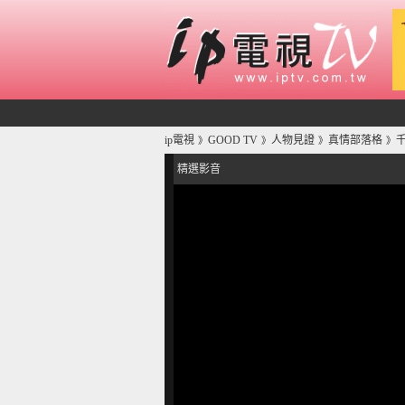
ip電視
GOOD TV
人物見證
真情部落格
》
》
》
》
精選影音