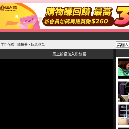
千里伴荷香 - 陳柏熹、阮氏秋草
馬上按讚加入粉絲團