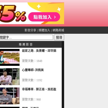
影音分享
|
媒體加入
|
網路商城
推 薦 影 音
返家之路 - 吳景耀、邱世娟
瀏覽次數：1848
心靈導師~洪桃美
瀏覽次數：1192
幸福專車 - 郭正易、吳如盈
瀏覽次數：968