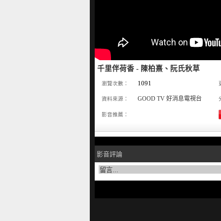
千里伴荷香 - 陳柏熹、阮氏秋草
1091
瀏覽次數：
GOOD TV 好消息電視台
資料來源：
影音推薦：
影音評論