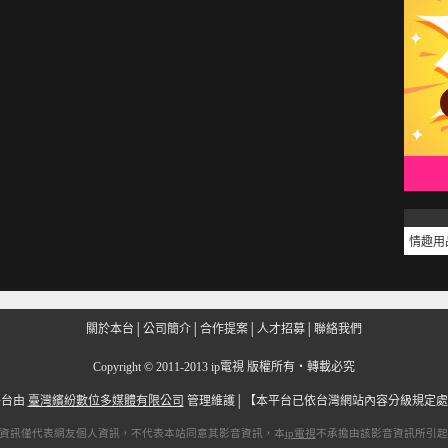
情趣用
關於本台
│
公司簡介
│
合作提案
│
人才招募
│
聯絡我們
Copyright
©
2011-2013 ip電視 版權所有‧轉載必究
平台由
臺灣繽紛數位多媒體有限公司
管理維護│
【本平台已依台灣網站內容分級規定處
資訊僅代表網友個人資訊，不代表本站同意其影音資訊，本
ip電視
不承擔由該影音資訊所引起