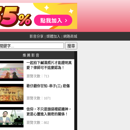
影音分享
|
媒體加入
|
網路商城
推 薦 影 音
一起拍下鹹濕照片才能證明真
愛？律師可不這麼認為！
瀏覽次數：713
歌仔戲你甘知~串子(三) 悲傷
瀏覽次數：1071
信仰，不只是頭袋裡認識神，
更是心靈進入親密的關係！
瀏覽次數：802