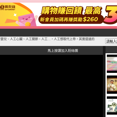
管嬰兒、人工心臟、人工關節、人工…，人工想取代上帝，其實還遠的
馬上按讚加入粉絲團