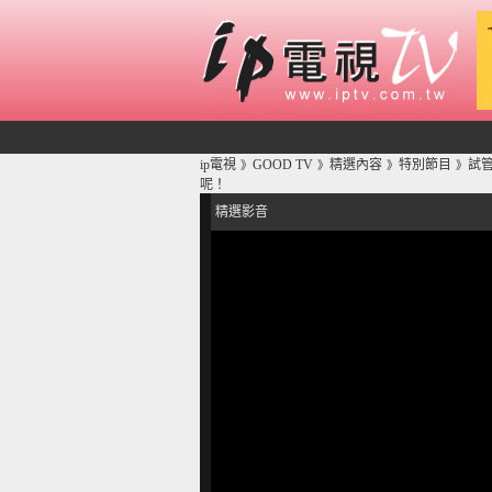
ip電視
GOOD TV
精選內容
特別節目
試
》
》
》
》
呢！
精選影音