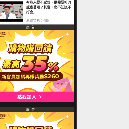
有些人從不感冒，還需要打流
感疫苗嗎？其實，您不知道不
打會…
瀏覽次數：680
廣 告
廣 告