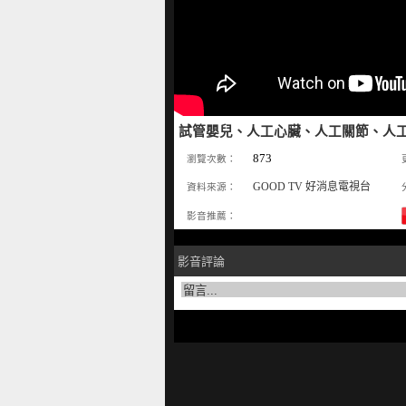
試管嬰兒、人工心臟、人工關節、人
873
瀏覽次數：
GOOD TV 好消息電視台
資料來源：
影音推薦：
影音評論