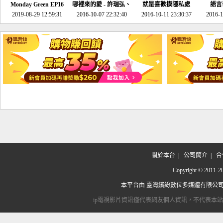
Monday Green EP16
哪裡來的愛 - 許瑞弘、
就是喜歡摸隱私處
語言
超意外~環保原來可以
2019-08-29 12:59:31
2016-10-07 22:32:40
李其芬
2016-10-11 23:30:37
2016-1
邊玩邊做！
關於本台
|
公司簡介
|
合
Copyright © 2
本平台由
臺灣繽紛數位多媒體有限公
ip電視影片資訊僅代表網友個人資訊，不代表本