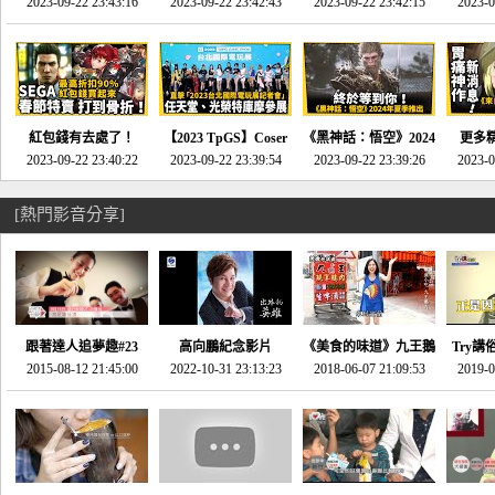
推的JRPG神作《神之
2023-09-22 23:43:16
命異次元 重製版》重
2023-09-22 23:42:43
2023-09-22 23:42:15
場》將推出「重製
SE社
2023-0
天平》介紹！-電玩宅
回「石村號」的恐懼體
版」!!!今年就能玩到!!-
動作角
速配20230126
驗-電玩宅速配
電玩宅速配20230124
電玩宅速
20230125
紅包錢有去處了！
【2023 TpGS】Coser
《黑神話：悟空》2024
更多
SEGA春節特賣 超過85
2023-09-22 23:40:22
和Show Girl搶先看！
2023-09-22 23:39:54
年夏季推出！確定不會
2023-09-22 23:39:26
《來自
2023-0
款遊戲打到骨折-電玩
直擊展前記者會-電玩
延期齁？-電玩宅速配
金鄉》
宅速配20230119
宅速配20230118
20230117
[熱門影音分享]
跟著達人追夢趣#23
高向鵬紀念影片
《美食的味道》九王鵝
Try講
promo-我想開間咖啡
2015-08-12 21:45:00
2022-10-31 23:13:23
2018-06-07 21:09:53
肉
2019-0
才
館(謝佳凌)