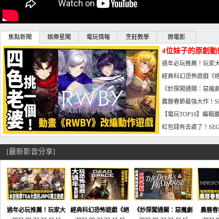
焦點新聞
娛樂星聞
電玩情報
烹飪教學
微電影
4位妹子的原創動
曝光_電玩宅速配20
過年必玩推薦！玩家大
宅速配20230126
經典科幻恐怖遊戲《絕
懼體驗-電玩宅速配2023
《妙探闖通關：惡魔劇
到!!-電玩宅速配202301
農曆春節最強大作！S
電玩宅速配20230123
【電玩TOP10】編輯
了，封面圖直接雷你!-電
紅包錢有去處了！SEG
宅速配20230119
[最新影音分享]
過年必玩推薦！玩家大
經典科幻恐怖遊戲《絕
《妙探闖通關：惡魔劇
農曆春