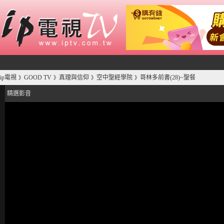
ip電視
GOOD TV
真理與信仰
空中聖經學院
哥林多前書(28)~聖餐
》
》
》
》
精選影音