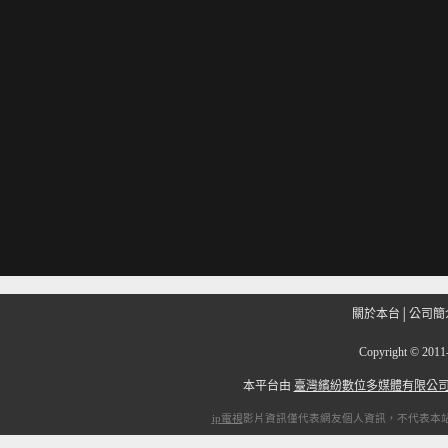
關於本台
│
公司簡
Copyright
©
201
本平台由
臺灣繽紛數位多媒體有限公
ip電視
影片資訊僅代表網友個人資訊，不代表本