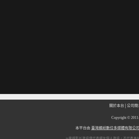
關於本台
│
公司簡
Copyright
©
201
本平台由
臺灣繽紛數位多媒體有限公
ip電視
影片資訊僅代表網友個人資訊，不代表本