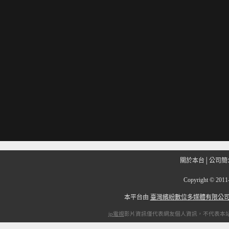
關於本台
│
公司簡
Copyright
©
201
本平台由
臺灣繽紛數位多媒體有限公
ip電視
影片資訊僅代表網友個人資訊，不代表本