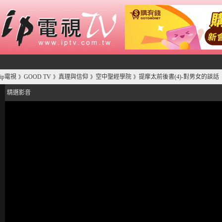
ip電視
GOOD TV
真理與信仰
空中聖經學院
提摩太前後書(4)-對男女的談話
》
》
》
》
精選影音