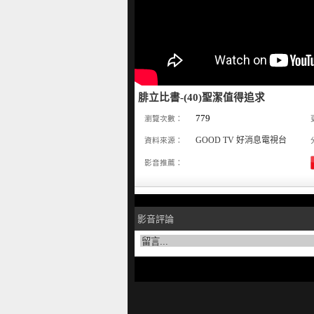
腓立比書-(40)聖潔值得追求
779
瀏覽次數：
GOOD TV 好消息電視台
資料來源：
影音推薦：
影音評論