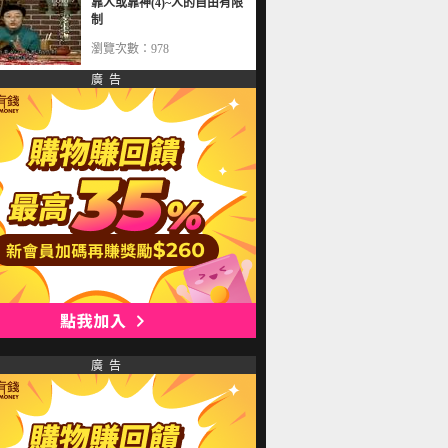
靠人或靠神(4)~人的自由有限
制
瀏覽次數：978
廣 告
廣 告