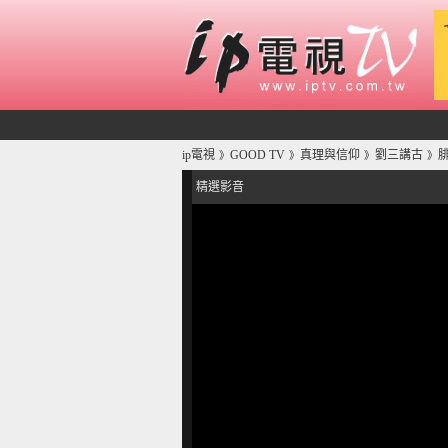
ip電視
GOOD TV
真理與信仰
劉三講古
腓
》
》
》
》
精選影音