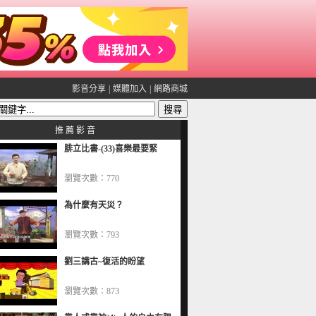
影音分享
|
媒體加入
|
網路商城
推 薦 影 音
腓立比書-(33)喜樂最要緊
瀏覽次數：770
為什麼有天災？
瀏覽次數：793
劉三講古~復活的盼望
瀏覽次數：873