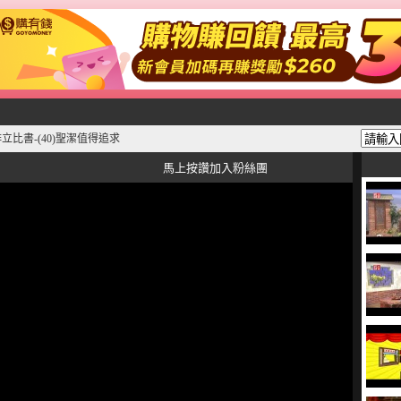
立比書-(40)聖潔值得追求
馬上按讚加入粉絲團