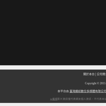
關於本台
│
公司簡
Copyright
©
201
本平台由
臺灣繽紛數位多媒體有限公
ip電視
影片資訊僅代表網友個人資訊，不代表本