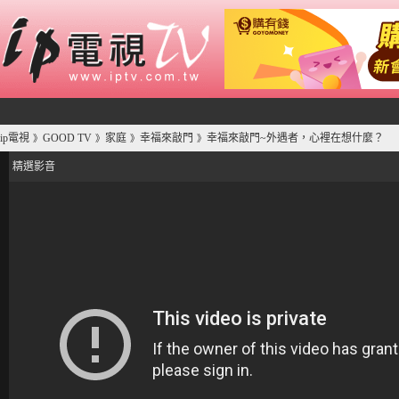
ip電視
GOOD TV
家庭
幸福來敲門
幸福來敲門~外遇者，心裡在想什麼？
》
》
》
》
精選影音