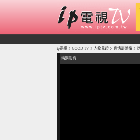
ip電視
GOOD TV
人物見證
真情部落格
》
》
》
》
精選影音