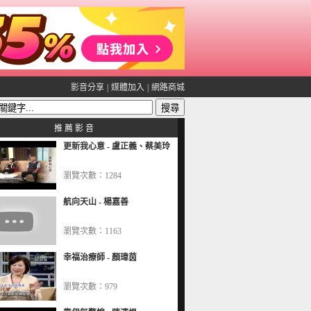
影音分享
|
媒體加入
|
網路商城
推 薦 影 音
更新我心意 - 盧正義、蔡美玲
瀏覽次數：1284
航向天山 - 楊嘉善
瀏覽次數：1163
幸福治療師 - 顏瑋茵
瀏覽次數：979