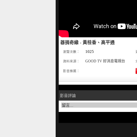
器捐奇緣 - 黃桂香、高平通
1025
瀏覽次數：
GOOD TV 好消息電視台
資料來源：
影音推薦：
影音評論