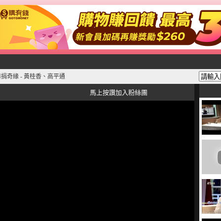
器捐奇緣 - 黃桂香、高平通
馬上按讚加入粉絲團