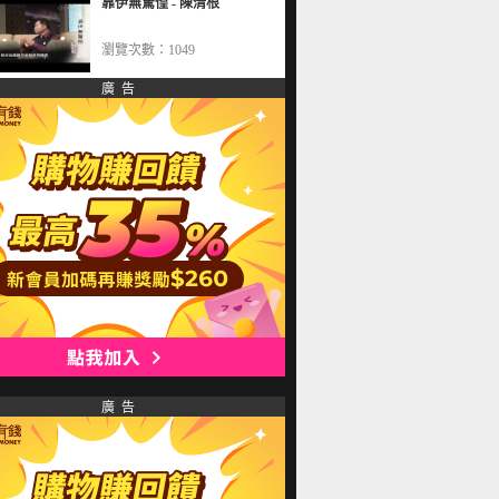
靠伊無驚惶 - 陳清根
瀏覽次數：1049
廣 告
廣 告