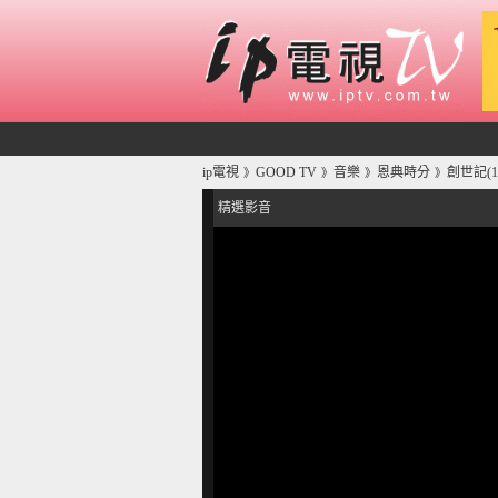
ip電視
GOOD TV
音樂
恩典時分
創世記(
》
》
》
》
精選影音