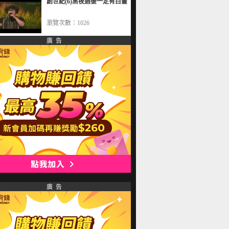
創世紀(6)黑夜過後一定有白晝
瀏覽次數：1026
廣 告
廣 告