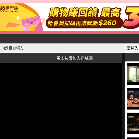
113)要盡心竭力
馬上按讚加入粉絲團