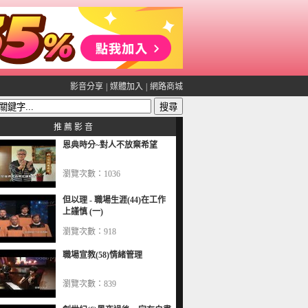
影音分享
|
媒體加入
|
網路商城
推 薦 影 音
恩典時分~對人不放棄希望
瀏覽次數：1036
但以理 - 職場生涯(44)在工作
上謹慎 (一)
瀏覽次數：918
職場宣教(58)情緒管理
瀏覽次數：839