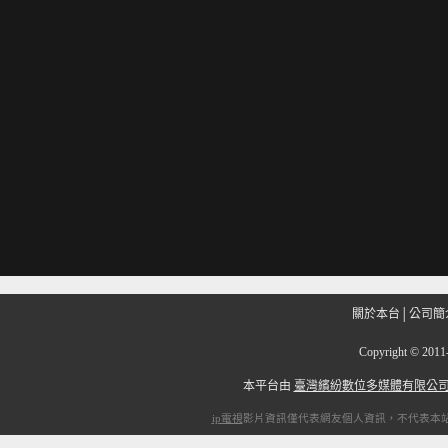
關於本台
│
公司簡
Copyright
©
201
本平台由
臺灣繽紛數位多媒體有限公
ip電視
影片資訊僅代表網友個人資訊，不代表本