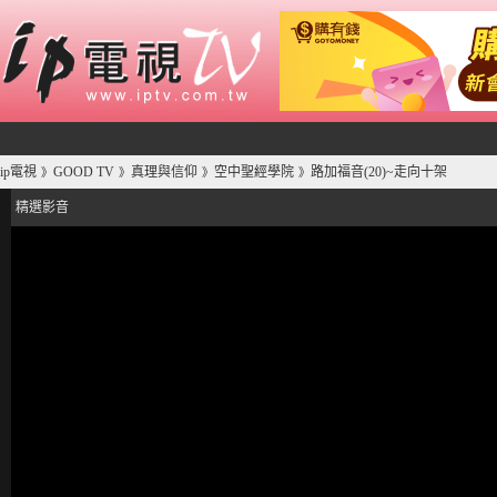
ip電視
GOOD TV
真理與信仰
空中聖經學院
路加福音(20)~走向十架
》
》
》
》
精選影音