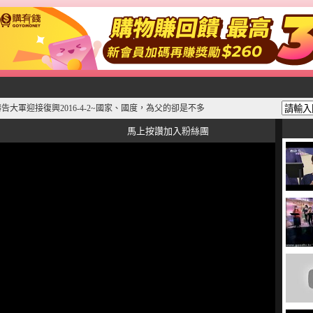
禱告大軍迎接復興2016-4-2~國家、國度，為父的卻是不多
馬上按讚加入粉絲團