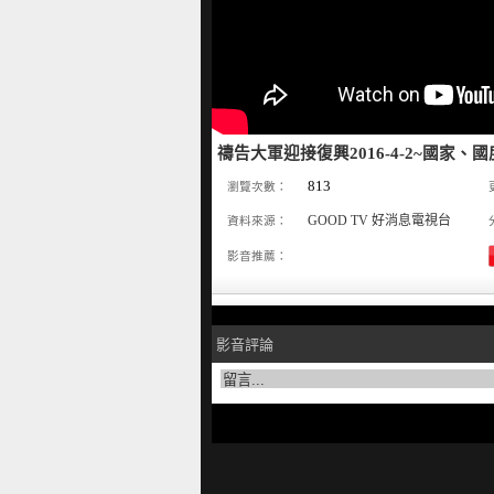
禱告大軍迎接復興2016-4-2~國家
813
瀏覽次數：
GOOD TV 好消息電視台
資料來源：
影音推薦：
影音評論