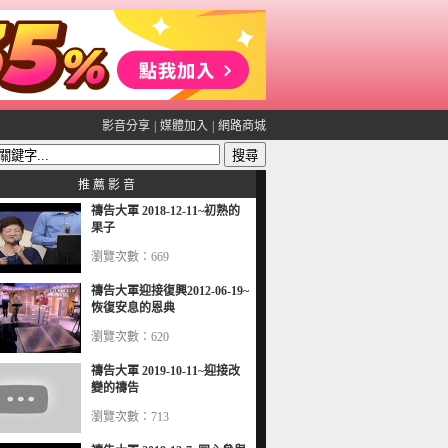
影音分享
|
媒體加入
|
網路商城
推 薦 影 音
禱告大軍 2018-12-11~初熟的
果子
瀏覽次數：669
禱告大軍迎接復興2012-06-19~
恢復安息的恩典
瀏覽次數：620
禱告大軍 2019-10-11~迎接改
變的禱告
瀏覽次數：713