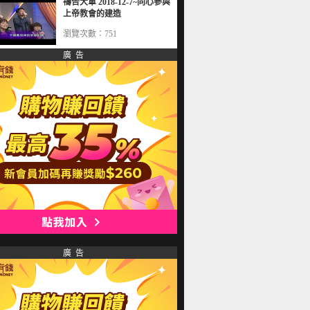
禱告大軍 2018-12-7~同心參與
上帝教會的建造
瀏覽次數：751
廣 告
廣 告