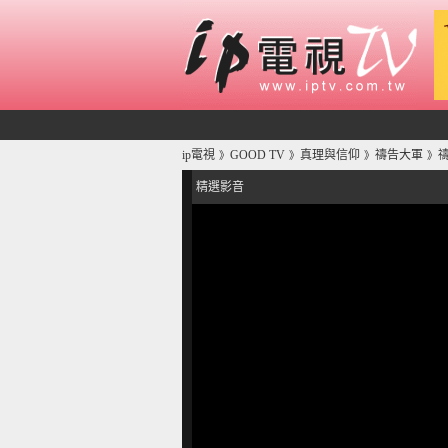
ip電視
GOOD TV
真理與信仰
禱告大軍
》
》
》
》
精選影音