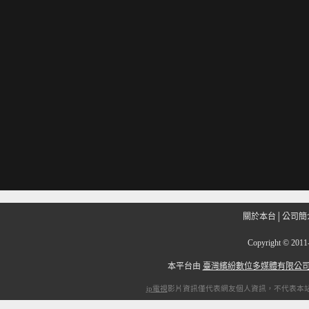
關於本台
│
公司簡
Copyright
©
201
本平台由
臺灣繽紛數位多媒體有限公
ip電視
影片資訊僅代表網友個人資訊，不代表本