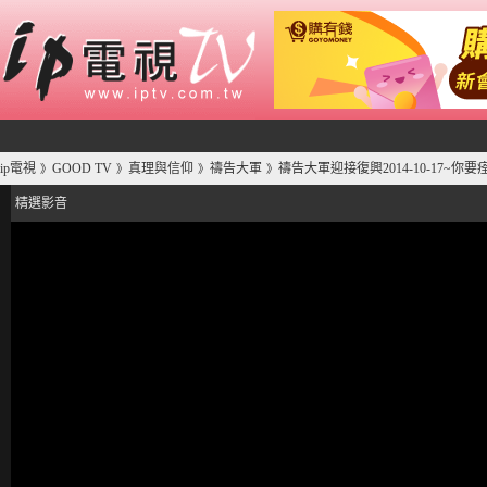
ip電視
GOOD TV
真理與信仰
禱告大軍
禱告大軍迎接復興2014-10-17~你要
》
》
》
》
精選影音