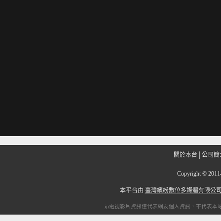
關於本台
│
公司簡
Copyright
©
201
本平台由
臺灣繽紛數位多媒體有限公
ip電視
影片資訊僅代表網友個人資訊，不代表本