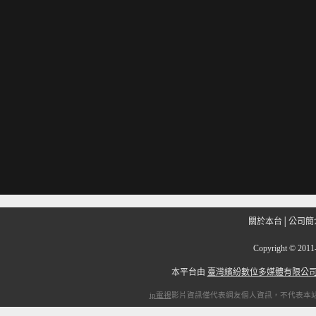
關於本台
│
公司簡
Copyright
©
201
本平台由
臺灣繽紛數位多媒體有限公
ip電視
影片資訊僅代表網友個人資訊，不代表本