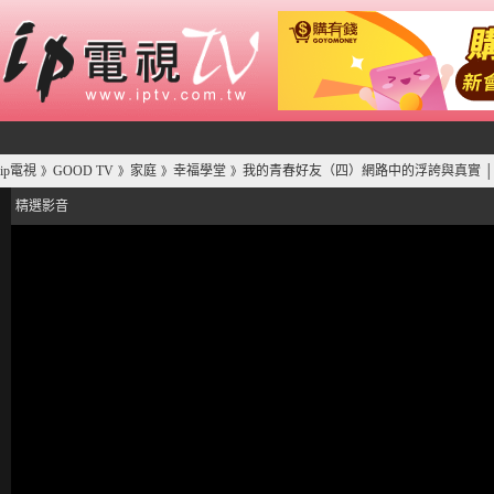
ip電視
GOOD TV
家庭
幸福學堂
我的青春好友（四）網路中的浮誇與真實 │
》
》
》
》
精選影音