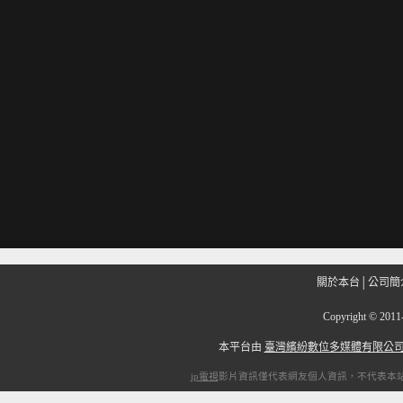
關於本台
│
公司簡
Copyright
©
201
本平台由
臺灣繽紛數位多媒體有限公
ip電視
影片資訊僅代表網友個人資訊，不代表本