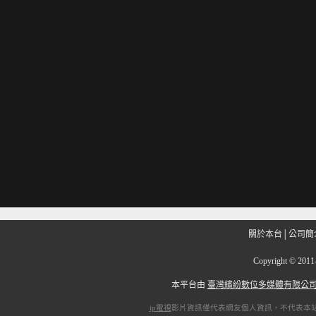
關於本台
│
公司簡
Copyright
©
201
本平台由
臺灣繽紛數位多媒體有限公
ip電視
影片資訊僅代表網友個人資訊，不代表本