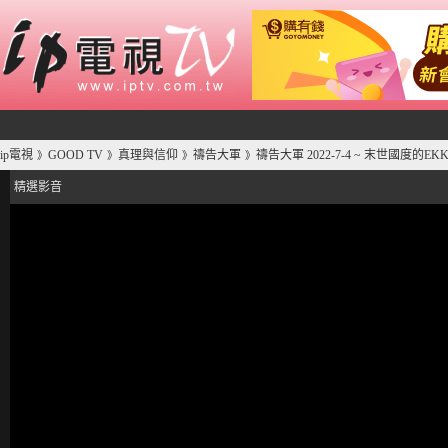
ip電視
GOOD TV
真理與信仰
禱告大軍
禱告大軍 2022-7-4 ~ 末世國度的EKK
》
》
》
》
精選影音