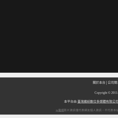
關於本台
│
公司簡
Copyright
©
201
本平台由
臺灣繽紛數位多媒體有限公
ip電視
影片資訊僅代表網友個人資訊，不代表本