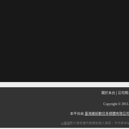
關於本台
│
公司簡
Copyright
©
201
本平台由
臺灣繽紛數位多媒體有限公
ip電視
影片資訊僅代表網友個人資訊，不代表本