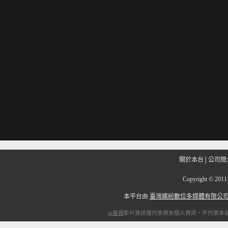
關於本台
│
公司簡
Copyright
©
201
本平台由
臺灣繽紛數位多媒體有限公
ip電視
影片資訊僅代表網友個人資訊，不代表本