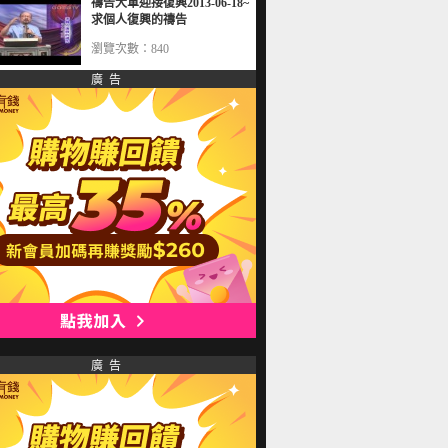
禱告大軍迎接復興2013-06-18~
求個人復興的禱告
瀏覽次數：840
廣 告
廣 告