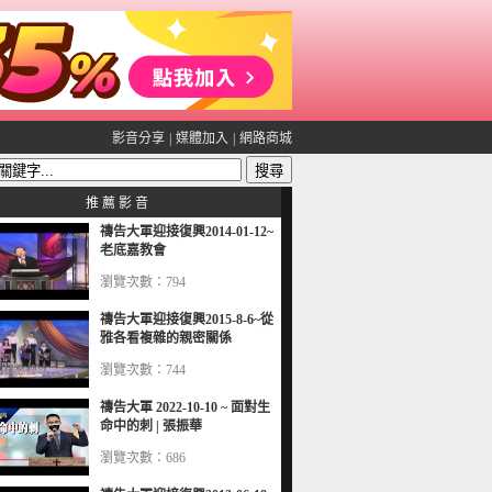
影音分享
|
媒體加入
|
網路商城
推 薦 影 音
禱告大軍迎接復興2014-01-12~
老底嘉教會
瀏覽次數：794
禱告大軍迎接復興2015-8-6~從
雅各看複雜的親密關係
瀏覽次數：744
禱告大軍 2022-10-10 ~ 面對生
命中的刺 | 張振華
瀏覽次數：686