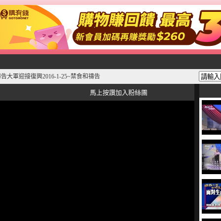
告大軍迎接復興2016-1-25~禁食和禱告
馬上按讚加入粉絲團