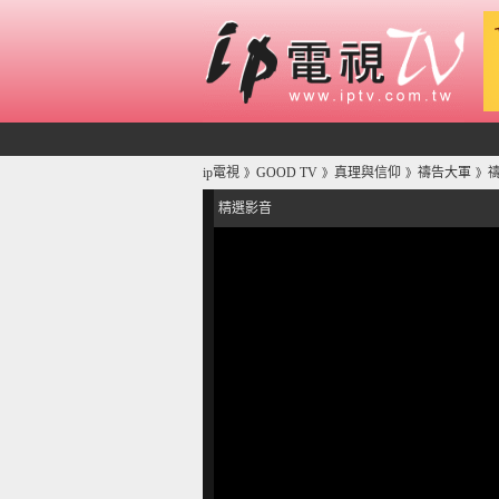
ip電視
GOOD TV
真理與信仰
禱告大軍
禱
》
》
》
》
精選影音