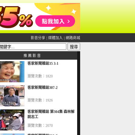
影音分享
|
媒體加入
|
網路商城
推 薦 影 音
客家新聞雜誌35 3-1
瀏覽次數：1820
客家新聞雜誌307-2
瀏覽次數：1926
客家新聞雜誌 第304集 森林解
說志工
瀏覽次數：2070