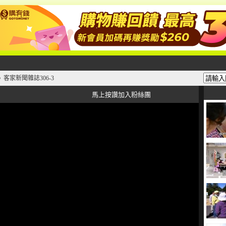
客家新聞雜誌306-3
》
馬上按讚加入粉絲團