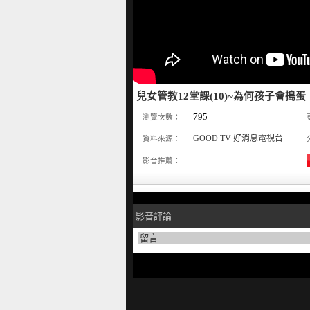
兒女管教12堂課(10)~為何孩子會搗蛋
795
瀏覽次數：
GOOD TV 好消息電視台
資料來源：
影音推薦：
影音評論