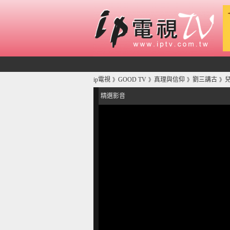
ip電視
GOOD TV
真理與信仰
劉三講古
兒
》
》
》
》
精選影音