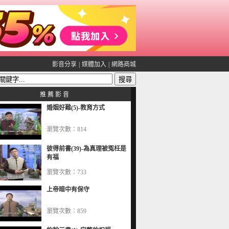
影音分享
|
媒體加入
|
網路商城
推 薦 影 音
婚姻好難(5)-教育方式
瀏覽次數：814
彼得前書(39)-為真理被冤枉是
有福
瀏覽次數：733
上帝暗中有保守
瀏覽次數：859