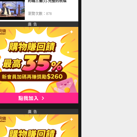
約翰三書(1)-完整的祝福
瀏覽次數：878
廣 告
廣 告