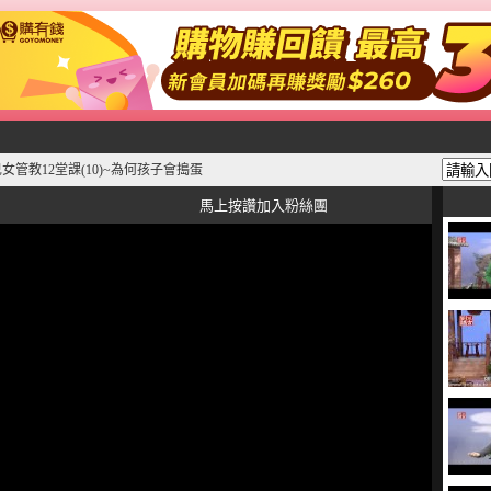
女管教12堂課(10)~為何孩子會搗蛋
馬上按讚加入粉絲團