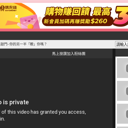
來敲門~你的另一半「瞭」你嗎？
馬上按讚加入粉絲團