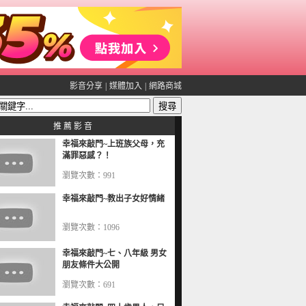
影音分享
|
媒體加入
|
網路商城
推 薦 影 音
幸福來敲門~上班族父母，充
滿罪惡感？！
瀏覽次數：991
幸福來敲門~教出子女好情緒
瀏覽次數：1096
幸福來敲門~七、八年級 男女
朋友條件大公開
瀏覽次數：691