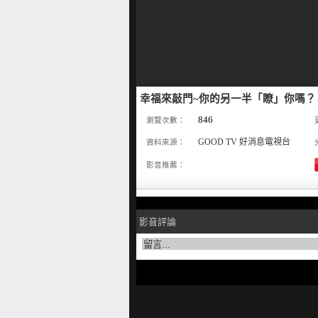
幸福來敲門~你的另一半「瞭」你嗎？
846
瀏覽次數：
GOOD TV 好消息電視台
資料來源：
影音推薦：
影音評論