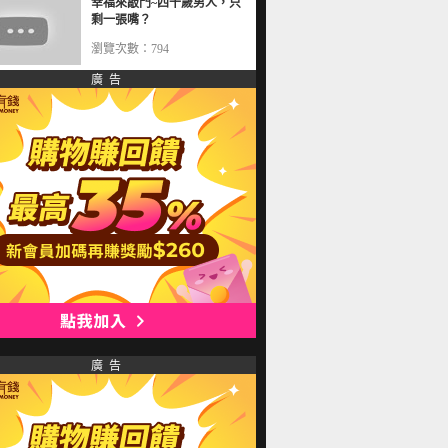
幸福來敲門~四十歲男人，只
剩一張嘴？
瀏覽次數：794
廣 告
廣 告