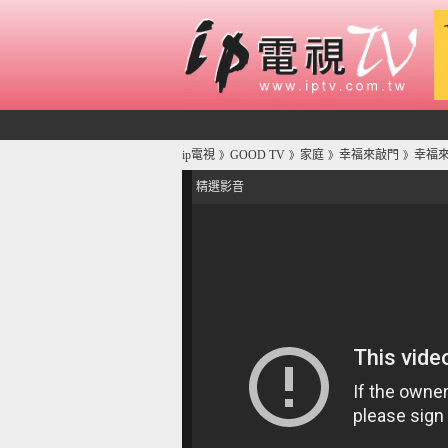
ip電視
GOOD TV
家庭
幸福來敲門
幸福
》
》
》
》
精選影音