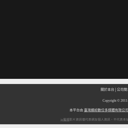
關於本台
│
公司簡
Copyright
©
201
本平台由
臺灣繽紛數位多媒體有限公
ip電視
影片資訊僅代表網友個人資訊，不代表本