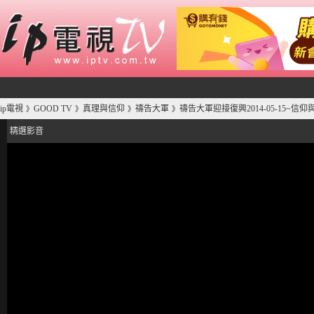
ip電視
GOOD TV
真理與信仰
禱告大軍
禱告大軍迎接復興2014-05-15~信
》
》
》
》
精選影音