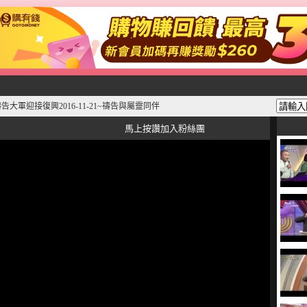
告大軍迎接復興2016-11-21~禱告與屬靈同伴
馬上按讚加入粉絲團