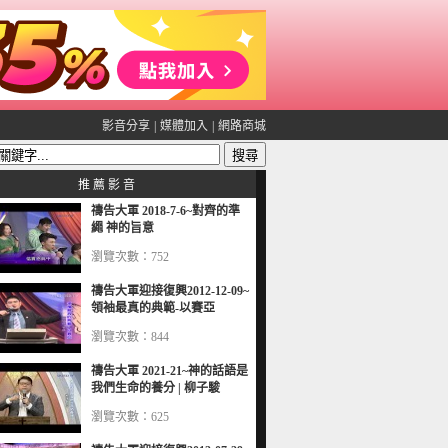
影音分享
|
媒體加入
|
網路商城
推 薦 影 音
禱告大軍 2018-7-6~對齊的準
繩 神的旨意
瀏覽次數：752
禱告大軍迎接復興2012-12-09~
領袖最真的典範-以賽亞
瀏覽次數：844
禱告大軍 2021-21~神的話語是
我們生命的養分 | 柳子駿
瀏覽次數：625