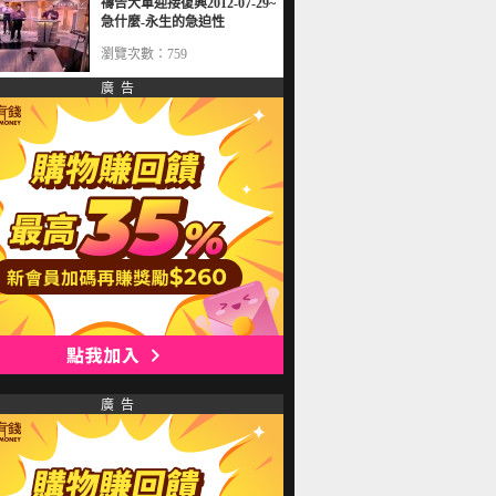
禱告大軍迎接復興2012-07-29~
急什麼-永生的急迫性
瀏覽次數：759
廣 告
廣 告