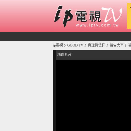
ip電視
GOOD TV
真理與信仰
禱告大軍
禱
》
》
》
》
精選影音