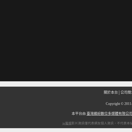
關於本台
│
公司簡
Copyright
©
201
本平台由
臺灣繽紛數位多媒體有限公
ip電視
影片資訊僅代表網友個人資訊，不代表本