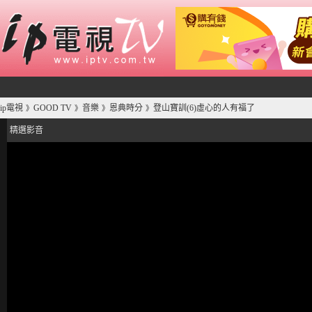
ip電視
GOOD TV
音樂
恩典時分
登山寶訓(6)虛心的人有福了
》
》
》
》
精選影音