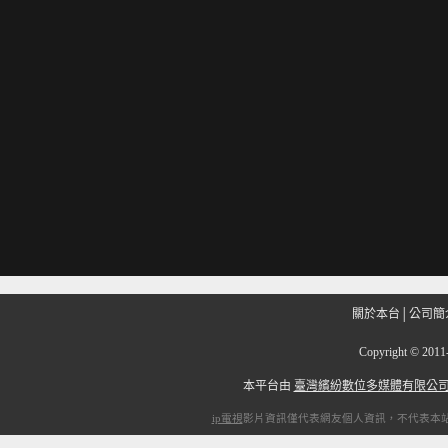
關於本台
│
公司簡
Copyright
©
201
本平台由
臺灣繽紛數位多媒體有限公
ip電視
影片資訊僅代表網友個人資訊，不代表本