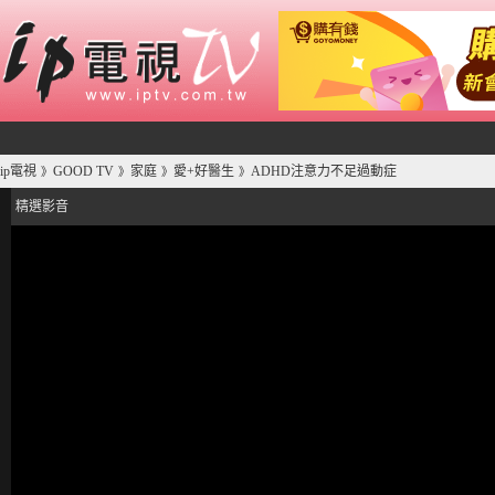
ip電視
GOOD TV
家庭
愛+好醫生
ADHD注意力不足過動症
》
》
》
》
精選影音