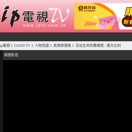
ip電視
GOOD TV
人物見證
真情部落格
活出生命的驚嘆號 - 東方比利
》
》
》
》
精選影音