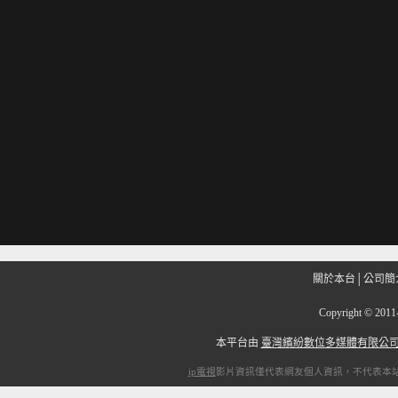
關於本台
│
公司簡
Copyright
©
201
本平台由
臺灣繽紛數位多媒體有限公
ip電視
影片資訊僅代表網友個人資訊，不代表本