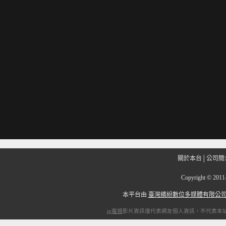
關於本台
│
公司簡
Copyright
©
201
本平台由
臺灣繽紛數位多媒體有限公
ip電視
影片資訊僅代表網友個人資訊，不代表本