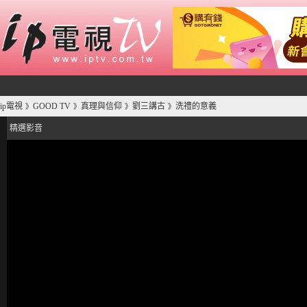
ip電視
GOOD TV
真理與信仰
劉三講古
洗禮的意義
》
》
》
》
精選影音