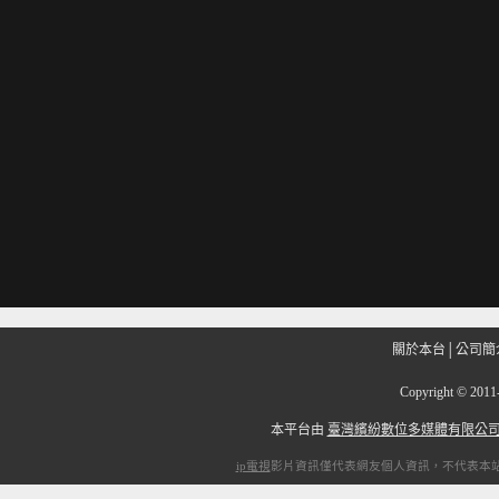
關於本台
│
公司簡
Copyright
©
201
本平台由
臺灣繽紛數位多媒體有限公
ip電視
影片資訊僅代表網友個人資訊，不代表本