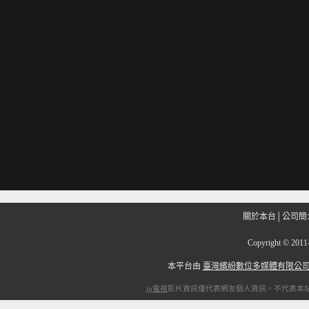
關於本台
│
公司簡
Copyright
©
201
本平台由
臺灣繽紛數位多媒體有限公
ip電視
影片資訊僅代表網友個人資訊，不代表本