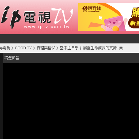
ip電視
GOOD TV
真理與信仰
空中主日學
屬靈生命成長的真諦~(8)
》
》
》
》
精選影音