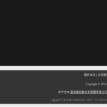
關於本台
│
公司簡
Copyright
©
201
本平台由
臺灣繽紛數位多媒體有限公
ip電視
影片資訊僅代表網友個人資訊，不代表本