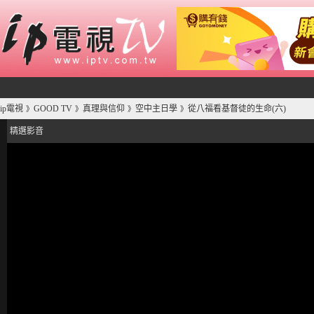
ip電視
GOOD TV
真理與信仰
空中主日學
從八福看基督徒的生命(六)
》
》
》
》
精選影音