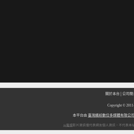
關於本台
│
公司簡
Copyright
©
201
本平台由
臺灣繽紛數位多媒體有限公
ip電視
影片資訊僅代表網友個人資訊，不代表本