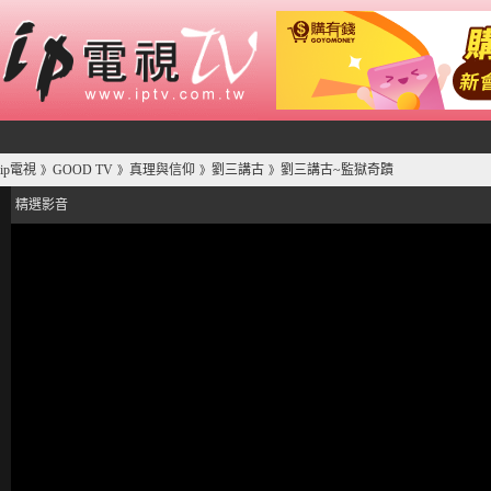
ip電視
GOOD TV
真理與信仰
劉三講古
劉三講古~監獄奇蹟
》
》
》
》
精選影音